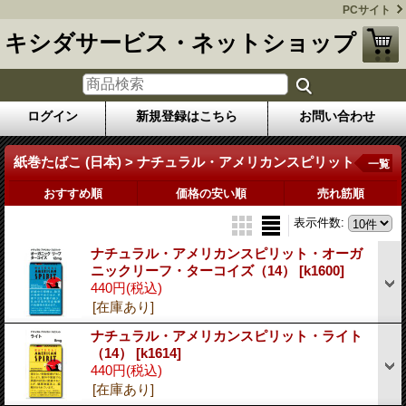
PCサイト
キシダサービス・ネットショップ
ログイン
新規登録はこちら
お問い合わせ
紙巻たばこ (日本) > ナチュラル・アメリカンスピリット
一覧
おすすめ順
価格の安い順
売れ筋順
表示件数
:
ナチュラル・アメリカンスピリット・オーガ
ニックリーフ・ターコイズ（14）
[k1600]
440円
(税込)
[在庫あり]
ナチュラル・アメリカンスピリット・ライト
（14）
[k1614]
440円
(税込)
[在庫あり]